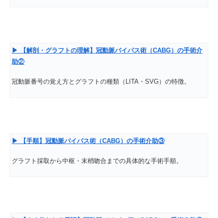
▶
【解剖・グラフトの理解】冠動脈バイパス術（CABG
）の手術介
助②
冠動脈番号の覚え方とグラフトの種類（LITA・SVG）の特徴。
▶
【手順】冠動脈バイパス術（CABG
）の手術介助③
グラフト採取から中枢・末梢吻合までの具体的な手術手順。