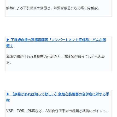
解離による下肢虚血の病態と、加温が禁忌になる理由を解説。
▶
下肢虚血後の再灌流障害『コンパートメント症候群』どんな病
態？
減張切開が行われる病態の仕組みと、看護師が知っておくべき経
過。
▶
【余裕があれば知って欲しい】急性心筋梗塞の合併症に対する手
術
VSP・FWR・PMRなど、AMI合併症手術の種類と準備のポイント。