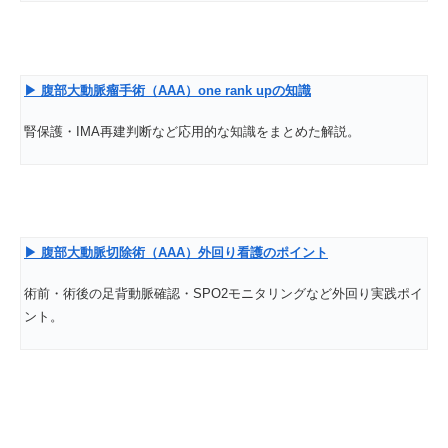
▶
腹部大動脈瘤手術（AAA
）one rank up
の知識
腎保護・IMA再建判断など応用的な知識をまとめた解説。
▶
腹部大動脈切除術（AAA
）外回り看護のポイント
術前・術後の足背動脈確認・SPO2モニタリングなど外回り実践ポイ
ント。