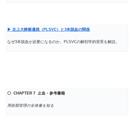
▶
左上大静脈遺残（PLSVC
）と3
本脱血の関係
なぜ3本脱血が必要になるのか。PLSVCの解剖学的背景を解説。
⚪ CHAPTER 7
止血・参考書籍
周術期管理の全体像を知る