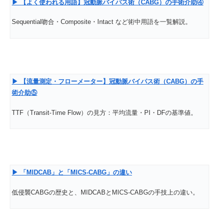
▶
【よく使われる用語】冠動脈バイパス術（CABG
）の手術介助④
Sequential吻合・Composite・Intact など術中用語を一覧解説。
▶
【流量測定・フローメーター】冠動脈バイパス術（CABG
）の手
術介助⑤
TTF（Transit-Time Flow）の見方：平均流量・PI・DFの基準値。
▶
「MIDCAB
」と「MICS-CABG
」の違い
低侵襲CABGの歴史と、MIDCABとMICS-CABGの手技上の違い。