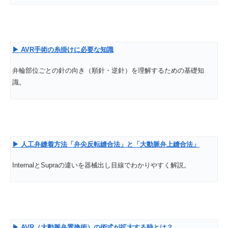
▶ AVR
手術の糸掛けに必要な知識
弁輪部位ごとの針の向き（順針・逆針）を理解するための基礎知
識。
▶
人工弁縫着方法「弁尖反転縫合法」と「大動脈弁上縫合法」
InternalとSupraの違いを器械出し目線でわかりやすく解説。
▶ AVR
（大動脈弁置換術）の術式が拡大する時とは？