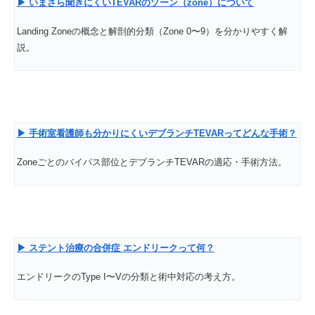
▶
いまさら聞きにくいTEVAR
のゾーン（zone
）について
Landing Zoneの概念と解剖的分類（Zone 0〜9）を分かりやすく解
説。
▶
手術室看護師も分かりにくいデブランチTEVAR
ってどんな手術？
Zoneごとのバイパス部位とデブランチTEVARの適応・手術方法。
▶
ステント治療の合併症
エンドリークって何？
エンドリークのType I〜Vの分類と術中対応の考え方。