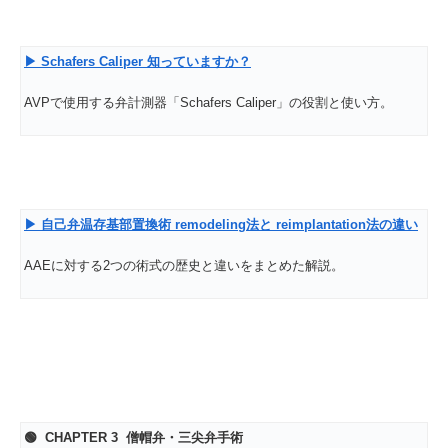
▶ Schafers Caliper
知っていますか？
AVPで使用する弁計測器「Schafers Caliper」の役割と使い方。
▶
自己弁温存基部置換術 remodeling
法と reimplantation
法の違い
AAEに対する2つの術式の歴史と違いをまとめた解説。
🟢 CHAPTER 3
僧帽弁・三尖弁手術