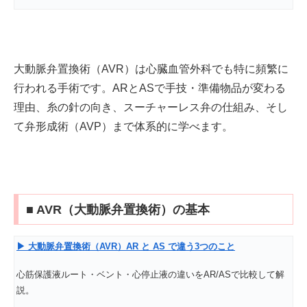
大動脈弁置換術（AVR）は心臓血管外科でも特に頻繁に
行われる手術です。ARとASで手技・準備物品が変わる
理由、糸の針の向き、スーチャーレス弁の仕組み、そし
て弁形成術（AVP）まで体系的に学べます。
■ AVR（大動脈弁置換術）の基本
▶
大動脈弁置換術（AVR
）AR
と AS
で違う3
つのこと
心筋保護液ルート・ベント・心停止液の違いをAR/ASで比較して解
説。