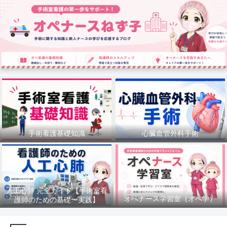
手術看護基礎知識
心臓血管外科手術
人工心肺 完全ガイド【手術室看
オペナース学習室（オペ学）
護師のための基礎〜実践】