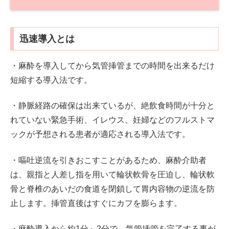
迅速導入とは
・麻酔を導入してから気管挿管までの時間を出来るだけ
短縮する導入法です。
・静脈経路の確保は出来ているが、絶飲食時間が十分と
れていない緊急手術、イレウス、妊婦などのフルストマ
ックが予想される患者が適応される導入法です。
・嘔吐逆流を引きおこすことがあるため、麻酔介助者
は、親指と人差し指を用いて輪状軟骨を圧迫し、輪状軟
骨と脊椎のあいだの食道を閉鎖して胃内容物の逆流を防
止します。挿管直後はすぐにカフを膨らます。
・麻酔導入から約1分～2分で、気管挿管を完了する事が