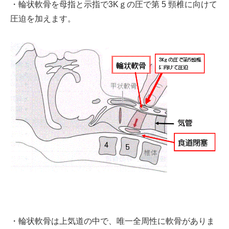
・輪状軟骨を母指と示指で3Kｇの圧で第 5 頸椎に向けて
圧迫を加えます。
・輪状軟骨は上気道の中で、唯一全周性に軟骨がありま