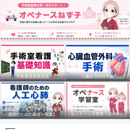
手術看護基礎知識
心臓血管外科手術
人工心肺 完全ガイド【手術室看
オペナース学習室（オペ学）
護師のための基礎〜実践】