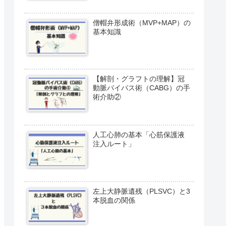
僧帽弁形成術（MVP+MAP）の
基本知識
【解剖・グラフトの理解】冠
動脈バイパス術（CABG）の手
術介助②
人工心肺の基本「心筋保護液
注入ルート」
左上大静脈遺残（PLSVC）と3
本脱血の関係