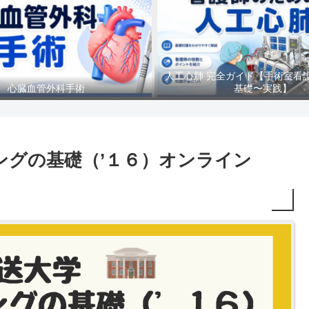
人工心肺 完全ガイド【手術室看
心臓血管外科手術
基礎〜実践】
ミングの基礎（’１６）オンライン