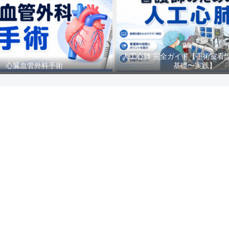
人工心肺 完全ガイド【手術室看
心臓血管外科手術
基礎〜実践】