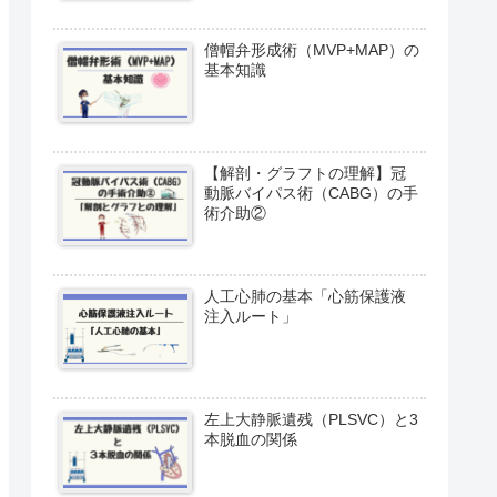
僧帽弁形成術（MVP+MAP）の
基本知識
【解剖・グラフトの理解】冠
動脈バイパス術（CABG）の手
術介助②
人工心肺の基本「心筋保護液
注入ルート」
左上大静脈遺残（PLSVC）と3
本脱血の関係