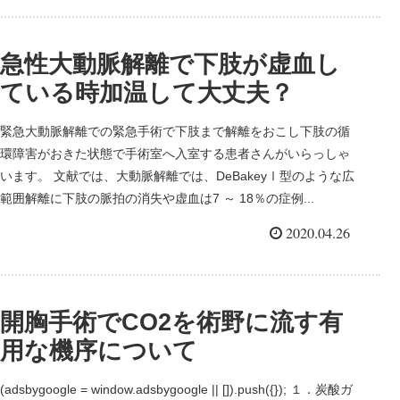
急性大動脈解離で下肢が虚血し
ている時加温して大丈夫？
緊急大動脈解離での緊急手術で下肢まで解離をおこし下肢の循
環障害がおきた状態で手術室へ入室する患者さんがいらっしゃ
います。 文献では、大動脈解離では、DeBakeyⅠ型のような広
範囲解離に下肢の脈拍の消失や虚血は7 ～ 18％の症例...
2020.04.26
開胸手術でCO2を術野に流す有
用な機序について
(adsbygoogle = window.adsbygoogle || []).push({}); １．炭酸ガ