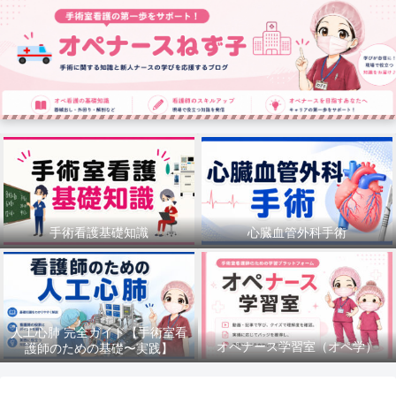
手術看護基礎知識
心臓血管外科手術
人工心肺 完全ガイド【手術室看
オペナース学習室（オペ学）
護師のための基礎〜実践】