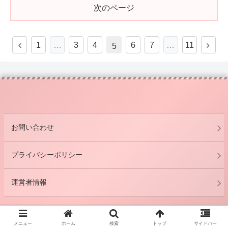
次のページ
1
…
3
4
6
7
…
11
5
お問い合わせ
プライバシーポリシー
運営者情報
© 2020 .
メニュー
ホーム
検索
トップ
サイドバー