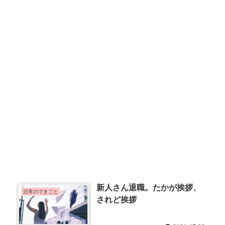
新人さん退職。たかが挨拶、
日常のできごと
されど挨拶