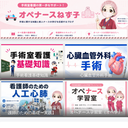
手術看護基礎知識
心臓血管外科手術
人工心肺 完全ガイド【手術室看
オペナース学習室（オペ学）
護師のための基礎〜実践】