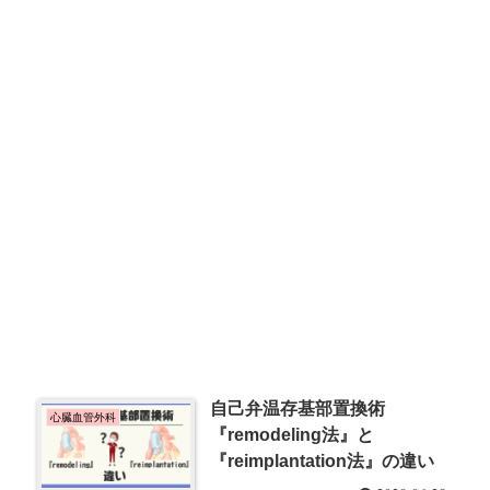
自己弁温存基部置換術
心臓血管外科
『remodeling法』と
『reimplantation法』の違い