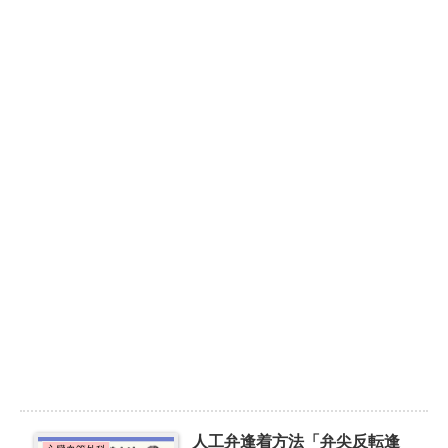
人工弁逢着方法「弁尖反転逢