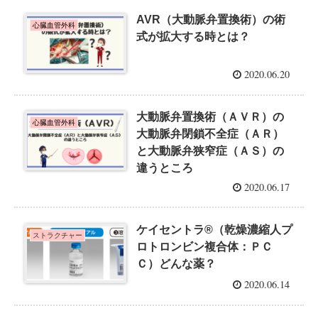
AVR（大動脈弁置換術）の術
心臓血管外科
式が拡大する時とは？
2020.06.20
大動脈弁置換術（ＡＶＲ）の
心臓血管外科
大動脈弁閉鎖不全症（ＡＲ）
と大動脈弁狭窄症（ＡＳ）の
違うところ
2020.06.17
ケイセントラ®（乾燥濃縮人プ
ストラクチャー
ロトロンビン複合体：ＰＣ
Ｃ）どんな薬？
2020.06.14