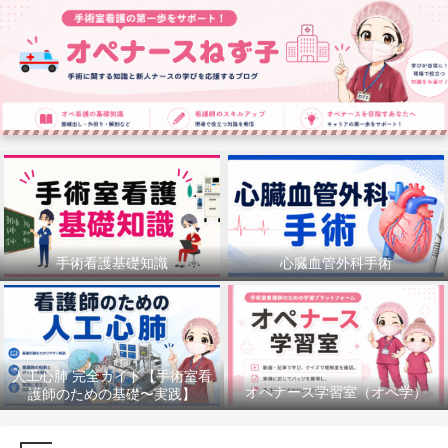
手術看護基礎知識
心臓血管外科手術
人工心肺 完全ガイド【手術室看
オペナース学習室（オペ学）
護師のための基礎〜実践】