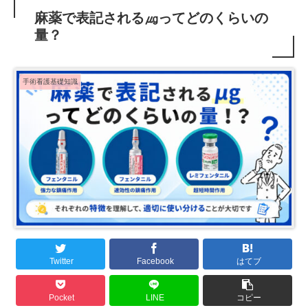
麻薬で表記される㎍ってどのくらいの
量？
手術看護基礎知識
Twitter
Facebook
はてブ
Pocket
LINE
コピー