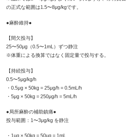
の正式な範囲は1.5〜8μg/kgです。
●麻酔維持●
【間欠投与】
25〜50μg（0.5〜1mL）ずつ静注
※体重による換算ではなく固定量で投与する。
【持続投与】
0.5〜5μg/kg/h
・0.5μg × 50kg = 25μg/h = 0.5mL/h
・5μg × 50kg = 250μg/h = 5mL/h
●局所麻酔の補助鎮痛●
投与範囲：1〜3μg/kg を静注
・1μg × 50kg = 50μg = 1mL