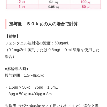
投与量 ５０ｋｇの人の場合で計算
【前提】
フェンタニル注射液の濃度：50μg/mL
（0.1mg/2mL製剤 または 0.5mg/１０mL製剤を使用した
場合）
●麻酔導入時●
投与範囲：1.5〜8μg/kg
・1.5μg × 50kg = 75μg = 1.5mL
・8μg × 50kg = 400μg = 8mL
※臨床では2〜4μg/kgがよく用いられますが、添付文書