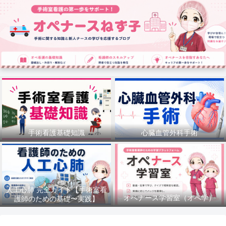
手術看護基礎知識
心臓血管外科手術
人工心肺 完全ガイド【手術室看
オペナース学習室（オペ学）
護師のための基礎〜実践】