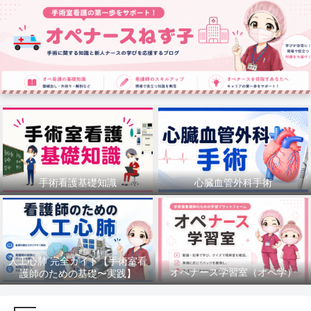
手術看護基礎知識
心臓血管外科手術
人工心肺 完全ガイド【手術室看
オペナース学習室（オペ学）
護師のための基礎〜実践】